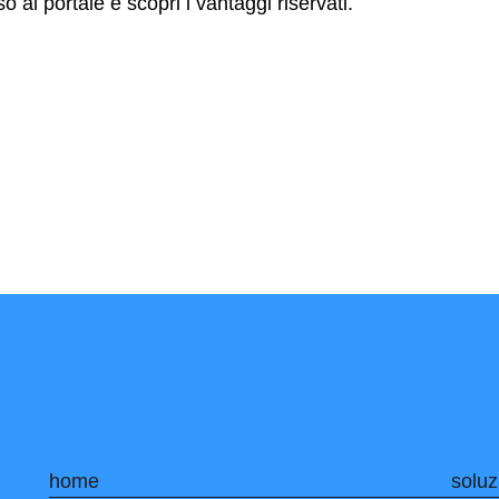
o al portale e scopri i vantaggi riservati.
home
soluz