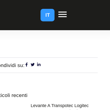
EN
FR
IT
ndividi su:
ticoli recenti
Levante A Transpotec Logitec