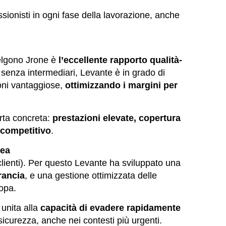
sionisti in ogni fase della lavorazione, anche
celgono Jrone è
l’eccellente rapporto qualità-
e senza intermediari, Levante è in grado di
ioni vantaggiose,
ottimizzando i margini per
rta concreta:
prestazioni elevate, copertura
 competitivo
.
pea
clienti). Per questo Levante ha sviluppato una
rancia
, e una gestione ottimizzata delle
ropa.
 unita alla
capacità di evadere rapidamente
n sicurezza, anche nei contesti più urgenti.