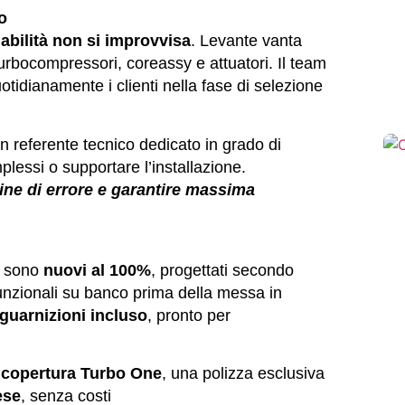
to
idabilità non si improvvisa
. Levante vanta
 turbocompressori, coreassy e attuatori. Il team
tidianamente i clienti nella fase di selezione
n referente tecnico dedicato in grado di
plessi o supportare l’installazione.
gine di errore e garantire massima
te sono
nuovi al 100%
, progettati secondo
 funzionali su banco prima della messa in
 guarnizioni incluso
, pronto per
a
copertura Turbo One
, una polizza esclusiva
ese
, senza costi