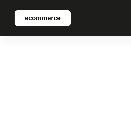
ecommerce
Perché i turboco
possono esser
soluzione per la 
tuo t