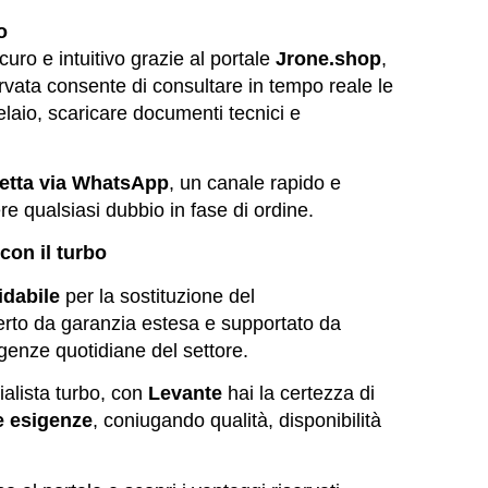
so
uro e intuitivo grazie al portale
Jrone.shop
,
servata consente di consultare in tempo reale le
telaio, scaricare documenti tecnici e
retta via WhatsApp
, un canale rapido e
re qualsiasi dubbio in fase di ordine.
 con il turbo
fidabile
per la sostituzione del
erto da garanzia estesa e supportato da
enze quotidiane del settore.
ialista turbo, con
Levante
hai la certezza di
ue esigenze
, coniugando qualità, disponibilità